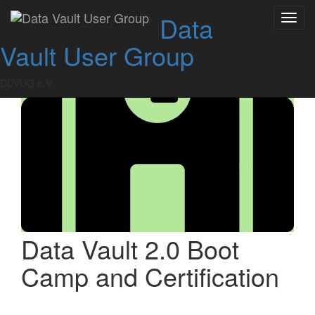
Skip
Data
Toggl
to
navig
content
Vault User Group
DDVUG e.V.
Data Vault 2.0 Boot
Camp and Certification