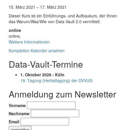
Data
Vault
15. März 2021
–
17. März 2021
2.0
Dieser Kurs ist ein Einführungs- und Aufbaukurs, der Ihnen
Boot
das Warum/Was/Wie von Data Vault 2.0 vermittelt.
Camp
and
online
Certification
online
,
Weitere Informationen
Kompletten Kalender ansehen
Data-Vault-Termine
1. Oktober 2026 - Köln
19. Tagung (Herbsttagung) der DVVUG
Anmeldung zum Newsletter
Vorname
Nachname
Email