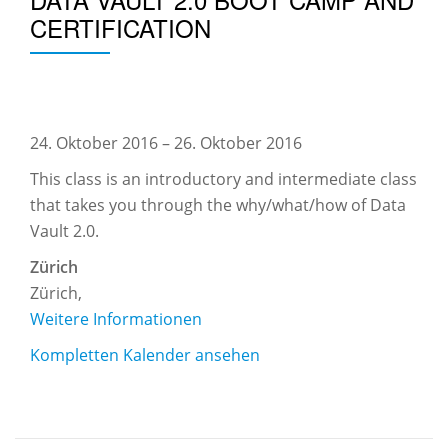
CERTIFICATION
Data
Vault
24. Oktober 2016
–
26. Oktober 2016
2.0
This class is an introductory and intermediate class
Boot
that takes you through the why/what/how of Data
Camp
Vault 2.0.
and
Zürich
Certification
Zürich
,
Weitere Informationen
Kompletten Kalender ansehen