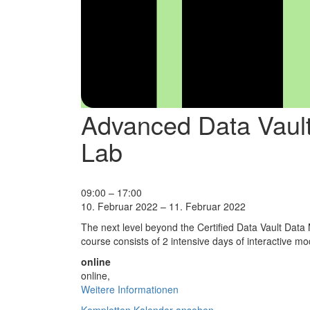
Advanced Data Vaul
Lab
Advanced
09:00
–
17:00
Data
10. Februar 2022
–
11. Februar 2022
Vault
The next level beyond the Certified Data Vault Data
Modeling
course consists of 2 intensive days of interactive m
Seminar
and
online
Lab
online
,
Weitere Informationen