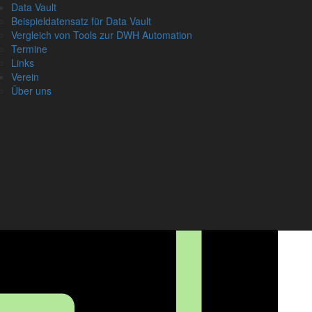
Data Vault
D
Beispieldatensatz für Data Vault
Vergleich von Tools zur DWH Automation
Termine
Links
Verein
A
Über uns
N
Vo
Na
Em