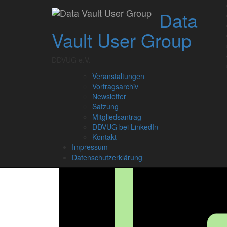
Skip
Data
to
content
Vault User Group
DDVUG e.V.
Veranstaltungen
Vortragsarchiv
Newsletter
Satzung
Mitgliedsantrag
DDVUG bei LinkedIn
Kontakt
Impressum
Datenschutzerklärung