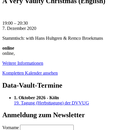
A Very Vaulty Christmas (English)
A
19:00
–
20:30
Very
7. Dezember 2020
Vaulty
Stammtisch: with Hans Hultgren & Remco Broekmans
Christmas
(English)
online
online
,
Weitere Informationen
Kompletten Kalender ansehen
Data-Vault-Termine
1. Oktober 2026 - Köln
19. Tagung (Herbsttagung) der DVVUG
Anmeldung zum Newsletter
Vorname