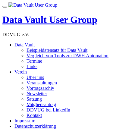
Skip
Toggle
to
navigation
content
Data Vault User Group
DDVUG e.V.
Data Vault
Beispieldatensatz für Data Vault
Vergleich von Tools zur DWH Automation
Termine
Links
Verein
Über uns
Veranstaltungen
Vortragsarchiv
Newsletter
Satzung
Mitgliedsantrag
DDVUG bei LinkedIn
Kontakt
Impressum
Datenschutzerklärung