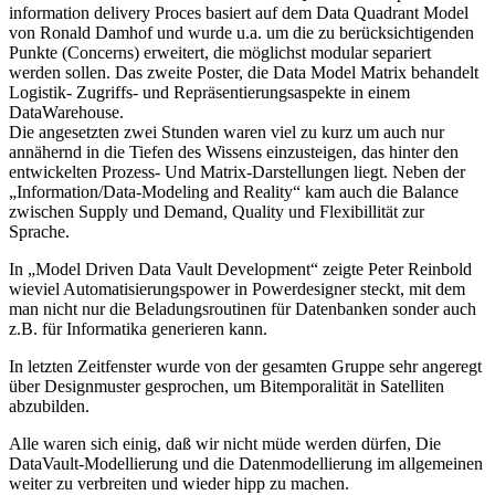
information delivery Proces basiert auf dem Data Quadrant Model
von Ronald Damhof und wurde u.a. um die zu berücksichtigenden
Punkte (Concerns) erweitert, die möglichst modular separiert
werden sollen. Das zweite Poster, die Data Model Matrix behandelt
Logistik- Zugriffs- und Repräsentierungsaspekte in einem
DataWarehouse.
Die angesetzten zwei Stunden waren viel zu kurz um auch nur
annähernd in die Tiefen des Wissens einzusteigen, das hinter den
entwickelten Prozess- Und Matrix-Darstellungen liegt. Neben der
„Information/Data-Modeling and Reality“ kam auch die Balance
zwischen Supply und Demand, Quality und Flexibillität zur
Sprache.
In „Model Driven Data Vault Development“ zeigte Peter Reinbold
wieviel Automatisierungspower in Powerdesigner steckt, mit dem
man nicht nur die Beladungsroutinen für Datenbanken sonder auch
z.B. für Informatika generieren kann.
In letzten Zeitfenster wurde von der gesamten Gruppe sehr angeregt
über Designmuster gesprochen, um Bitemporalität in Satelliten
abzubilden.
Alle waren sich einig, daß wir nicht müde werden dürfen, Die
DataVault-Modellierung und die Datenmodellierung im allgemeinen
weiter zu verbreiten und wieder hipp zu machen.