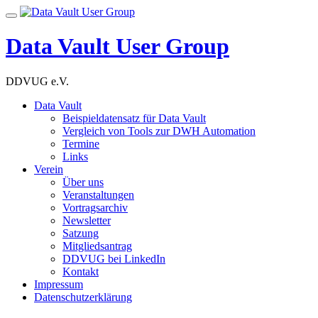
Skip
Toggle
to
navigation
content
Data Vault User Group
DDVUG e.V.
Data Vault
Beispieldatensatz für Data Vault
Vergleich von Tools zur DWH Automation
Termine
Links
Verein
Über uns
Veranstaltungen
Vortragsarchiv
Newsletter
Satzung
Mitgliedsantrag
DDVUG bei LinkedIn
Kontakt
Impressum
Datenschutzerklärung