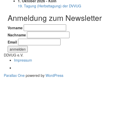
1. Oktober 2026 - Köln
19. Tagung (Herbsttagung) der DVVUG
Anmeldung zum Newsletter
Vorname
Nachname
Email
DDVUG e.V.
Secondary
Impressum
Menu
Parallax One
powered by
WordPress