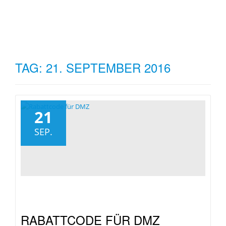
TO
Skip
to
NA
content
TAG:
21. SEPTEMBER 2016
21
SEP.
RABATTCODE FÜR DMZ