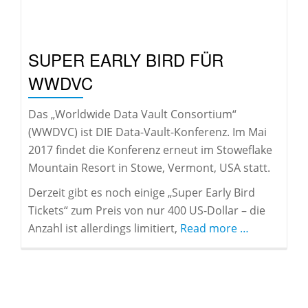
SUPER EARLY BIRD FÜR
WWDVC
Das „Worldwide Data Vault Consortium“
(WWDVC) ist DIE Data-Vault-Konferenz. Im Mai
2017 findet die Konferenz erneut im Stoweflake
Mountain Resort in Stowe, Vermont, USA statt.
Derzeit gibt es noch einige „Super Early Bird
Tickets“ zum Preis von nur 400 US-Dollar – die
about
Anzahl ist allerdings limitiert,
Read more
…
Super
Early
Bird
für