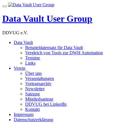
Skip
Toggle
to
navigation
content
Data Vault User Group
DDVUG e.V.
Data Vault
Beispieldatensatz für Data Vault
Vergleich von Tools zur DWH Automation
Termine
Links
Verein
Über uns
Veranstaltungen
Vortragsarchiv
Newsletter
Satzung
Mitgliedsantrag
DDVUG bei LinkedIn
Kontakt
Impressum
Datenschutzerklärung