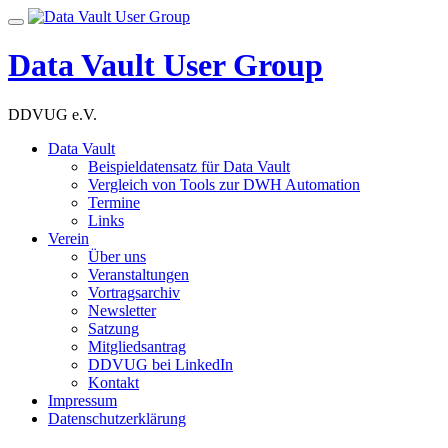
Skip
Toggle
to
navigation
content
Data Vault User Group
DDVUG e.V.
Data Vault
Beispieldatensatz für Data Vault
Vergleich von Tools zur DWH Automation
Termine
Links
Verein
Über uns
Veranstaltungen
Vortragsarchiv
Newsletter
Satzung
Mitgliedsantrag
DDVUG bei LinkedIn
Kontakt
Impressum
Datenschutzerklärung