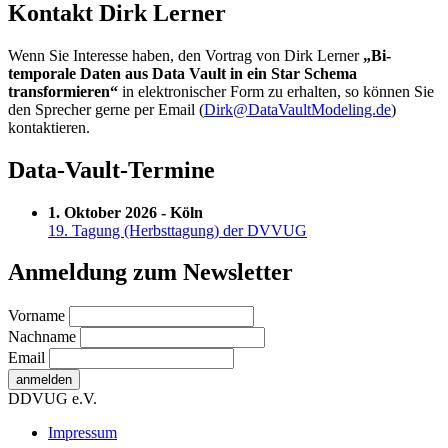
Kontakt Dirk Lerner
Wenn Sie Interesse haben, den Vortrag von Dirk Lerner
„Bi-
temporale Daten aus Data Vault in ein Star Schema
transformieren“
in elektronischer Form zu erhalten, so können Sie
den Sprecher gerne per Email (
Dirk@DataVaultModeling.de
)
kontaktieren.
Data-Vault-Termine
1. Oktober 2026 - Köln
19. Tagung (Herbsttagung) der DVVUG
Anmeldung zum Newsletter
Vorname
Nachname
Email
DDVUG e.V.
Secondary
Impressum