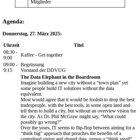
Mitglieder
Agenda:
Donnerstag, 27. März 2025:
Uhrzeit
Titel
08:30 -
Kaffee - Get together
9:00
09:00 -
Begrüssung
9:15
Vorstand der DDVUG
The Data Elephant in the Boardroom
Imagine building a new city without a “town plan” yet
some people build IT solutions without the data
equivalent.
Most would agree that it would be foolish to drop the best
tradespeople, with the best tools, in some open land and
tell them to build a city, but without an overview vision for
the city. As Dr. Phil McGraw might say, “What could
possibly go wrong?”
Over the years, IT seems to flip-flop between aiming for a
“think big” approach that preaches the benefits of a
centralised vision and shared data, versus a “think small”