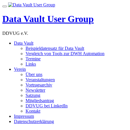
Skip
Toggle
to
navigation
content
Data Vault User Group
DDVUG e.V.
Data Vault
Beispieldatensatz für Data Vault
Vergleich von Tools zur DWH Automation
Termine
Links
Verein
Über uns
Veranstaltungen
Vortragsarchiv
Newsletter
Satzung
Mitgliedsantrag
DDVUG bei LinkedIn
Kontakt
Impressum
Datenschutzerklärung