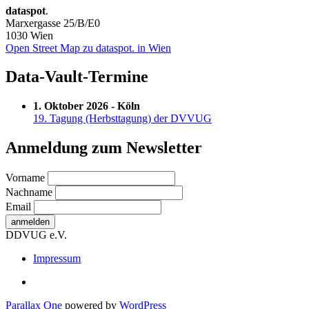
dataspot
.
Marxergasse 25/B/E0
1030 Wien
Open Street Map zu dataspot. in Wien
Data-Vault-Termine
1. Oktober 2026 - Köln
19. Tagung (Herbsttagung) der DVVUG
Anmeldung zum Newsletter
Vorname
Nachname
Email
DDVUG e.V.
Secondary
Impressum
Menu
Parallax One
powered by
WordPress