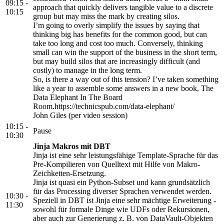
09:15 -
approach that quickly delivers tangible value to a discrete
10:15
group but may miss the mark by creating silos.
I’m going to overly simplify the issues by saying that
thinking big has benefits for the common good, but can
take too long and cost too much. Conversely, thinking
small can win the support of the business in the short term,
but may build silos that are increasingly difficult (and
costly) to manage in the long term.
So, is there a way out of this tension? I’ve taken something
like a year to assemble some answers in a new book, The
Data Elephant In The Board
Room.https://technicspub.com/data-elephant/
John Giles (per video session)
10:15 -
Pause
10:30
Jinja Makros mit DBT
Jinja ist eine sehr leistungsfähige Template-Sprache für das
Pre-Kompilieren von Quelltext mit Hilfe von Makro-
Zeichketten-Ersetzung.
Jinja ist quasi ein Python-Subset und kann grundsätzlich
für das Processing diverser Sprachen verwendet werden.
10:30 -
Speziell in DBT ist Jinja eine sehr mächtige Erweiterung -
11:30
sowohl für formale Dinge wie UDFs oder Rekursionen,
aber auch zur Generierung z. B. von DataVault-Objekten