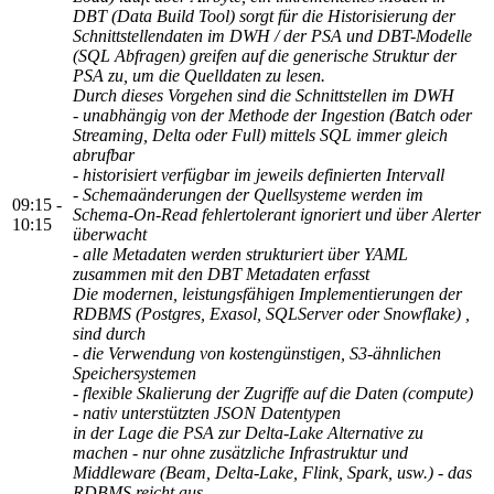
DBT (Data Build Tool) sorgt für die Historisierung der
Schnittstellendaten im DWH / der PSA und DBT-Modelle
(SQL Abfragen) greifen auf die generische Struktur der
PSA zu, um die Quelldaten zu lesen.
Durch dieses Vorgehen sind die Schnittstellen im DWH
- unabhängig von der Methode der Ingestion (Batch oder
Streaming, Delta oder Full) mittels SQL immer gleich
abrufbar
- historisiert verfügbar im jeweils definierten Intervall
- Schemaänderungen der Quellsysteme werden im
09:15 -
Schema-On-Read fehlertolerant ignoriert und über Alerter
10:15
überwacht
- alle Metadaten werden strukturiert über YAML
zusammen mit den DBT Metadaten erfasst
Die modernen, leistungsfähigen Implementierungen der
RDBMS (Postgres, Exasol, SQLServer oder Snowflake) ,
sind durch
- die Verwendung von kostengünstigen, S3-ähnlichen
Speichersystemen
- flexible Skalierung der Zugriffe auf die Daten (compute)
- nativ unterstützten JSON Datentypen
in der Lage die PSA zur Delta-Lake Alternative zu
machen - nur ohne zusätzliche Infrastruktur und
Middleware (Beam, Delta-Lake, Flink, Spark, usw.) - das
RDBMS reicht aus.