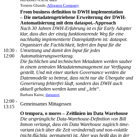
Torsten Glunde,
Alligator Company
From business definition to DWH implementation
– Die metadatengetriebene Erweiterung der DWH-
Automatisierung mit dem dataspot.-Approach
Nach 30 Jahren DWH-Erfahrung ist es für Early Adopter
klar, dass dies der einzig funktionierende Weg für eine
nachhaltig implementierte Datenplattform ist: dataspot.
Organisiert die Fachlichkeit, liefert den Input für die
10:30 -
Umsetzung und damit den Input für jedes
12:00
Automatisierungswerkzeug.
Die fachlichen und technischen Metadaten werden sauber
in einem zentralen Metadatenmanagement zur Verfügung
gestellt. Und mit einer starken Governance werden die
Datenmodelle so betreut, dass nicht nur die Übergabe und
Generierung fehlerfrei läuft, sondern das DWH auch
aktuell gehalten werden kann und „lebt“.
Barbara Kainz,
dataspot
12:00 -
Gemeinsames Mittagessen
13:15
O tempora, o mores – Zeitlinien im Data Warehouse
Die ursprüngliche Data-Warehouse-Definition von Bill
Inmon verlangt, dass ein Data Warehouse zugleich time-
variant (sich über die Zeit verändernd) und non-volatile
(nicht-flüchtig, permanent) ist. Aber was heißt das in der