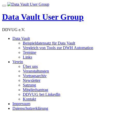
Skip
Toggle
to
navigation
content
Data Vault User Group
DDVUG e.V.
Data Vault
Beispieldatensatz für Data Vault
Vergleich von Tools zur DWH Automation
Termine
Links
Verein
Über uns
Veranstaltungen
Vortragsarchiv
Newsletter
Satzung
Mitgliedsantrag
DDVUG bei LinkedIn
Kontakt
Impressum
Datenschutzerklärung