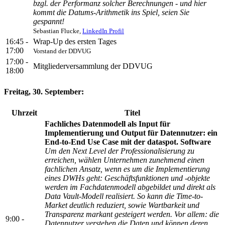
bzgl. der Performanz solcher Berechnungen - und hier
kommt die Datums-Arithmetik ins Spiel, seien Sie
gespannt!
Sebastian Flucke,
LinkedIn Profil
16:45 -
Wrap-Up des ersten Tages
17:00
Vorstand der DDVUG
17:00 -
Mitgliederversammlung der DDVUG
18:00
Freitag, 30. September:
Uhrzeit
Titel
Fachliches Datenmodell als Input für
Implementierung und Output für Datennutzer: ein
End-to-End Use Case mit der dataspot. Software
Um den Next Level der Professionalisierung zu
erreichen, wählen Unternehmen zunehmend einen
fachlichen Ansatz, wenn es um die Implementierung
eines DWHs geht: Geschäftsfunktionen und -objekte
werden im Fachdatenmodell abgebildet und direkt als
Data Vault-Modell realisiert. So kann die Time-to-
Market deutlich reduziert, sowie Wartbarkeit und
Transparenz markant gesteigert werden. Vor allem: die
9:00 -
Datennutzer verstehen die Daten und können deren