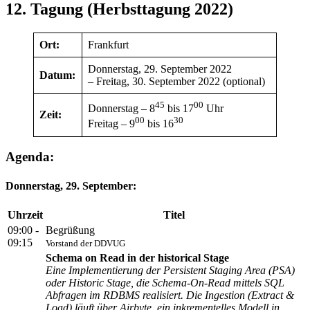
12. Tagung (Herbsttagung 2022)
Ort:
Frankfurt
Donnerstag, 29. September 2022
Datum:
– Freitag, 30. September 2022 (optional)
45
00
Donnerstag – 8
bis 17
Uhr
Zeit:
00
30
Freitag – 9
bis 16
Agenda:
Donnerstag, 29. September:
Uhrzeit
Titel
09:00 -
Begrüßung
09:15
Vorstand der DDVUG
Schema on Read in der historical Stage
Eine Implementierung der Persistent Staging Area (PSA)
oder Historic Stage, die Schema-On-Read mittels SQL
Abfragen im RDBMS realisiert. Die Ingestion (Extract &
Load) läuft über Airbyte, ein inkrementelles Modell in