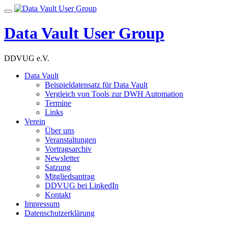
Skip
Toggle
to
navigation
content
Data Vault User Group
DDVUG e.V.
Data Vault
Beispieldatensatz für Data Vault
Vergleich von Tools zur DWH Automation
Termine
Links
Verein
Über uns
Veranstaltungen
Vortragsarchiv
Newsletter
Satzung
Mitgliedsantrag
DDVUG bei LinkedIn
Kontakt
Impressum
Datenschutzerklärung