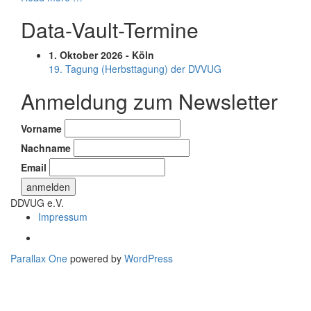
Dan
Data-Vault-Termine
Linstedt
kommt
nach
1. Oktober 2026 - Köln
Hamburg
19. Tagung (Herbsttagung) der DVVUG
Anmeldung zum Newsletter
Vorname
Nachname
Email
DDVUG e.V.
Secondary
Impressum
Menu
Parallax One
powered by
WordPress