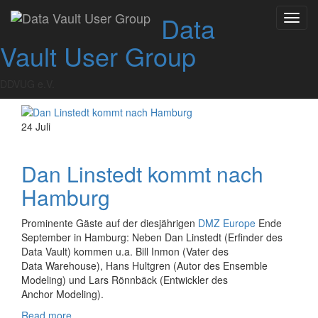
Skip
Data
Toggl
to
Schlagwort:
Data
navig
content
Vault User Group
Warehouse
DDVUG e.V.
24
Juli
Dan Linstedt kommt nach
Hamburg
Prominente Gäste auf der diesjährigen
DMZ Europe
Ende
September in Hamburg: Neben Dan Linstedt (Erfinder des
Data Vault) kommen u.a. Bill Inmon (Vater des
Data Warehouse), Hans Hultgren (Autor des Ensemble
Modeling) und Lars Rönnbäck (Entwickler des
Anchor Modeling).
about
Read more
…