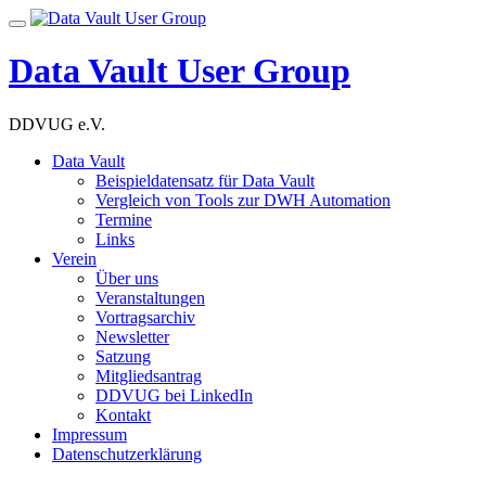
Skip
Toggle
to
navigation
content
Data Vault User Group
DDVUG e.V.
Data Vault
Beispieldatensatz für Data Vault
Vergleich von Tools zur DWH Automation
Termine
Links
Verein
Über uns
Veranstaltungen
Vortragsarchiv
Newsletter
Satzung
Mitgliedsantrag
DDVUG bei LinkedIn
Kontakt
Impressum
Datenschutzerklärung