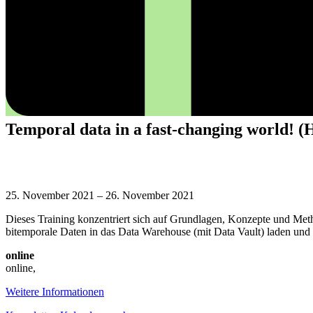
Temporal data in a fast-changing world! (
Temporal
data
25. November 2021
–
26. November 2021
in
Dieses Training konzentriert sich auf Grundlagen, Konzepte und Me
a
bitemporale Daten in das Data Warehouse (mit Data Vault) laden und da
fast-
changing
online
world!
online
,
(Herbst
2021)
Weitere Informationen