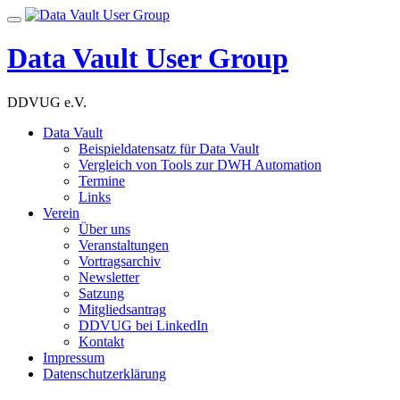
Skip
Toggle
to
navigation
content
Data Vault User Group
DDVUG e.V.
Data Vault
Beispieldatensatz für Data Vault
Vergleich von Tools zur DWH Automation
Termine
Links
Verein
Über uns
Veranstaltungen
Vortragsarchiv
Newsletter
Satzung
Mitgliedsantrag
DDVUG bei LinkedIn
Kontakt
Impressum
Datenschutzerklärung