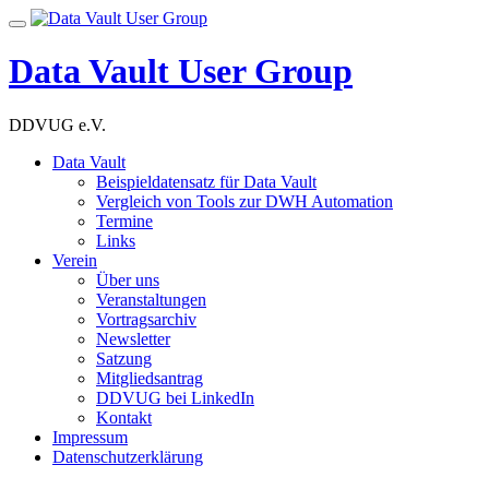
Skip
Toggle
to
navigation
content
Data Vault User Group
DDVUG e.V.
Data Vault
Beispieldatensatz für Data Vault
Vergleich von Tools zur DWH Automation
Termine
Links
Verein
Über uns
Veranstaltungen
Vortragsarchiv
Newsletter
Satzung
Mitgliedsantrag
DDVUG bei LinkedIn
Kontakt
Impressum
Datenschutzerklärung