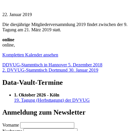
Mitgliederversammlung
2019
22. Januar 2019
Die diesjährige Mitgliederversammlung 2019 findet zwischen der 9.
Tagung am 21. März 2019 statt.
online
online
,
Kompletten Kalender ansehen
Beitragsnavigation
DDVUG-Stammtisch in Hannover
5. Dezember 2018
2. DVVUG-Stammtisch Dortmund
30. Januar 2019
Data-Vault-Termine
1. Oktober 2026 - Köln
19. Tagung (Herbsttagung) der DVVUG
Anmeldung zum Newsletter
Vorname