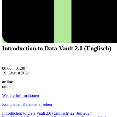
Introduction to Data Vault 2.0 (Englisch)
Introduction
00:00
–
01:00
to
19. August 2024
Data
online
Vault
online
,
2.0
(Englisch)
Weitere Informationen
Kompletten Kalender ansehen
Beitragsnavigation
Introduction to Data Vault 2.0 (Englisch)
22. Juli 2024