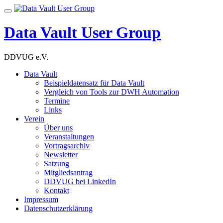
Skip
Toggle
to
navigation
content
Data Vault User Group
DDVUG e.V.
Data Vault
Beispieldatensatz für Data Vault
Vergleich von Tools zur DWH Automation
Termine
Links
Verein
Über uns
Veranstaltungen
Vortragsarchiv
Newsletter
Satzung
Mitgliedsantrag
DDVUG bei LinkedIn
Kontakt
Impressum
Datenschutzerklärung