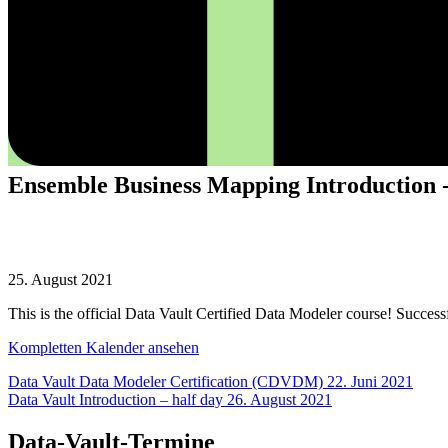
Ensemble Business Mapping Introduction -
Ensemble
Business
25. August 2021
Mapping
This is the official Data Vault Certified Data Modeler course! Success
Introduction
-
Kompletten Kalender ansehen
half
day
Beitragsnavigation
Data Vault Data Modeler Certification (CDVDM)
22. Juni 2021
Data Vault Introduction – half day
26. August 2021
Data-Vault-Termine