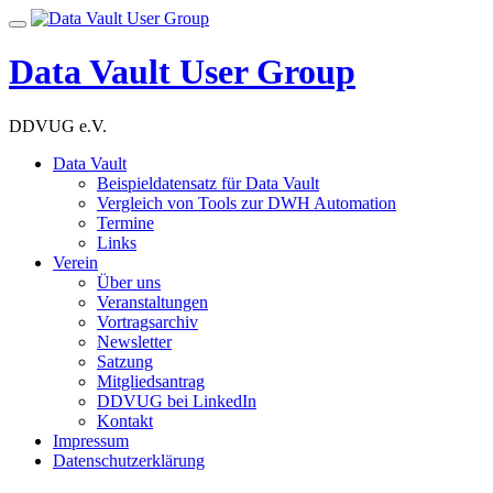
Skip
Toggle
to
navigation
content
Data Vault User Group
DDVUG e.V.
Data Vault
Beispieldatensatz für Data Vault
Vergleich von Tools zur DWH Automation
Termine
Links
Verein
Über uns
Veranstaltungen
Vortragsarchiv
Newsletter
Satzung
Mitgliedsantrag
DDVUG bei LinkedIn
Kontakt
Impressum
Datenschutzerklärung