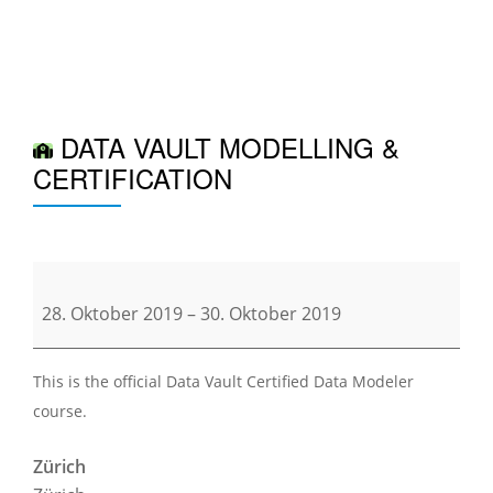
TO
Skip
to
NA
content
DATA VAULT MODELLING &
CERTIFICATION
Data
Vault
28. Oktober 2019
–
30. Oktober 2019
Modelling
&
This is the official Data Vault Certified Data Modeler
Certification
course.
Zürich