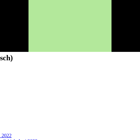
sch)
i 2022