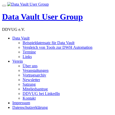
Skip
Toggle
to
navigation
content
Data Vault User Group
DDVUG e.V.
Data Vault
Beispieldatensatz für Data Vault
Vergleich von Tools zur DWH Automation
Termine
Links
Verein
Über uns
Veranstaltungen
Vortragsarchiv
Newsletter
Satzung
Mitgliedsantrag
DDVUG bei LinkedIn
Kontakt
Impressum
Datenschutzerklärung