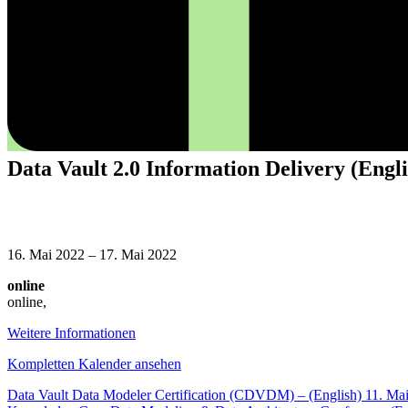
Data Vault 2.0 Information Delivery (Engli
Data
Vault
16. Mai 2022
–
17. Mai 2022
2.0
online
Information
online
,
Delivery
(Englisch)
Weitere Informationen
Kompletten Kalender ansehen
Beitragsnavigation
Data Vault Data Modeler Certification (CDVDM) – (English)
11. Ma