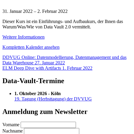
Data
Vault
31. Januar 2022
–
2. Februar 2022
2.0
Dieser Kurs ist ein Einführungs- und Aufbaukurs, der Ihnen das
Boot
Warum/Was/Wie von Data Vault 2.0 vermittelt.
Camp
and
Weitere Informationen
Certification
–
Kompletten Kalender ansehen
(English)
Beitragsnavigation
DDVUG Online: Datenmodellierung, Datenmanagement und das
Data Warehouse
27. Januar 2022
ELM Deep Dive with Artifacts
1. Februar 2022
Data-Vault-Termine
1. Oktober 2026 - Köln
19. Tagung (Herbsttagung) der DVVUG
Anmeldung zum Newsletter
Vorname
Nachname