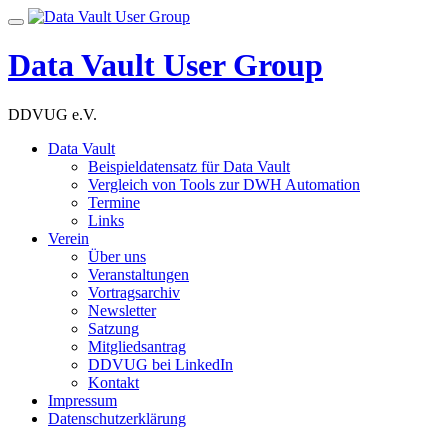
Skip
Toggle
to
navigation
content
Data Vault User Group
DDVUG e.V.
Data Vault
Beispieldatensatz für Data Vault
Vergleich von Tools zur DWH Automation
Termine
Links
Verein
Über uns
Veranstaltungen
Vortragsarchiv
Newsletter
Satzung
Mitgliedsantrag
DDVUG bei LinkedIn
Kontakt
Impressum
Datenschutzerklärung