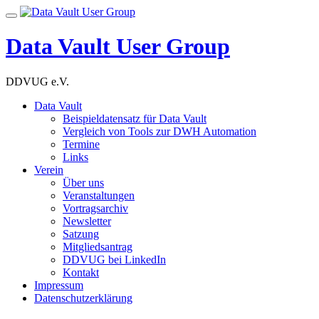
Skip
Toggle
to
navigation
content
Data Vault User Group
DDVUG e.V.
Data Vault
Beispieldatensatz für Data Vault
Vergleich von Tools zur DWH Automation
Termine
Links
Verein
Über uns
Veranstaltungen
Vortragsarchiv
Newsletter
Satzung
Mitgliedsantrag
DDVUG bei LinkedIn
Kontakt
Impressum
Datenschutzerklärung