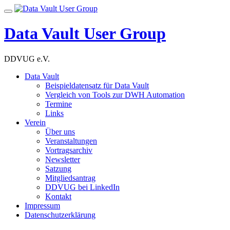
Skip
Toggle
to
navigation
content
Data Vault User Group
DDVUG e.V.
Data Vault
Beispieldatensatz für Data Vault
Vergleich von Tools zur DWH Automation
Termine
Links
Verein
Über uns
Veranstaltungen
Vortragsarchiv
Newsletter
Satzung
Mitgliedsantrag
DDVUG bei LinkedIn
Kontakt
Impressum
Datenschutzerklärung