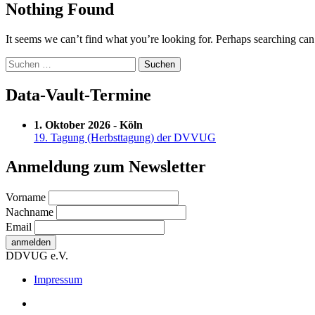
Nothing Found
It seems we can’t find what you’re looking for. Perhaps searching can
Suchen
nach:
Data-Vault-Termine
1. Oktober 2026 - Köln
19. Tagung (Herbsttagung) der DVVUG
Anmeldung zum Newsletter
Vorname
Nachname
Email
DDVUG e.V.
Secondary
Impressum
Menu